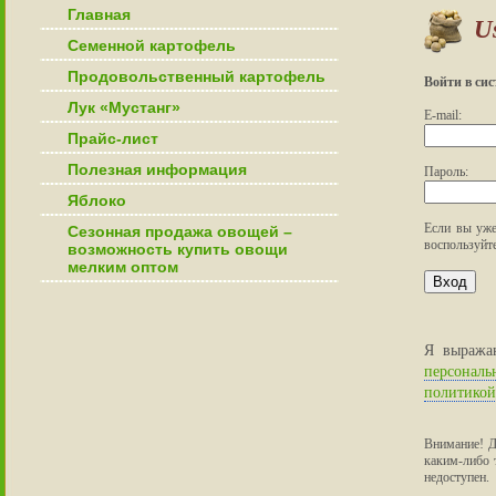
Главная
U
Семенной картофель
Продовольственный картофель
Войти в сис
Лук «Мустанг»
E-mail:
Прайс-лист
Полезная информация
Пароль:
Яблоко
Если вы уже
Сезонная продажа овощей –
воспользуйт
возможность купить овощи
мелким оптом
Я выраж
персонал
политикой
Внимание! Д
каким-либо 
недоступен.